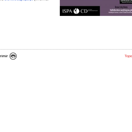
rimir
Topo