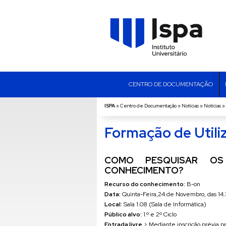
CENTRO DE DOCUMENTAÇÃO
ISPA
»
Centro de Documentação
»
Notícias
»
Notícias
»
Formação de Utili
COMO PESQUISAR OS
CONHECIMENTO?
Recurso do conhecimento:
B-on
Data:
Quinta-Feira,24 de Novembro, das 14.
Local:
Sala 1.08 (Sala de Informática)
Público alvo:
1.º e 2º Ciclo
Entrada livre
> Mediante inscrição prévia p