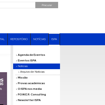
ITAL
REPOSITÓRIO
NOTÍCIAS
ISPA
Agenda de Eventos
Eventos ISPA
Notícias
Arquivo de Notícias
Missão
Provas académicas
O ISPA nos media
P.O.W.E.R. Consulting
Newsletter ISPA