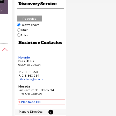
Discovery Service
Palavra chave
Título
Autor
Horários e Contactos
Horário
Dias Úteis
9:00h às 20:00h
T: 218 811 750
F: 218 860 954
biblioteca@ispa.pt
Morada
Rua Jardim do Tabaco, 34
1149-041 LISBOA
»
Planta do CD
Mapa e Direções