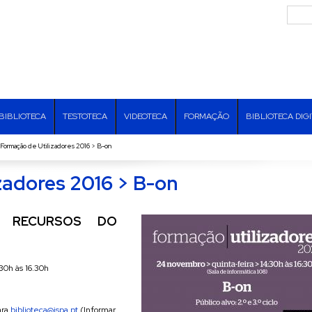
BIBLIOTECA
TESTOTECA
VIDEOTECA
FORMAÇÃO
BIBLIOTECA DIG
Formação de Utilizadores 2016 > B-on
zadores 2016 > B-on
 RECURSOS DO
30h às 16.30h
ara
biblioteca@ispa.pt
(Informar